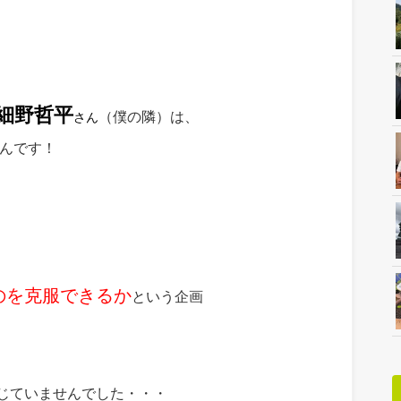
細野哲平
（僕の隣）は、
さん
んです！
のを克服できるか
という企画
じていませんでした・・・