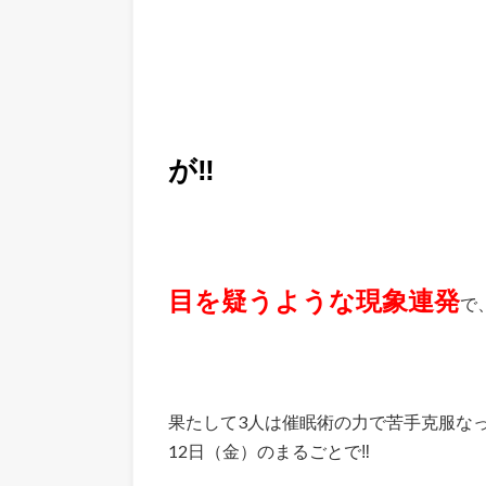
が‼
目を疑うような現象連発
で
果たして3人は催眠術の力で苦手克服なっ
12日（金）のまるごとで‼