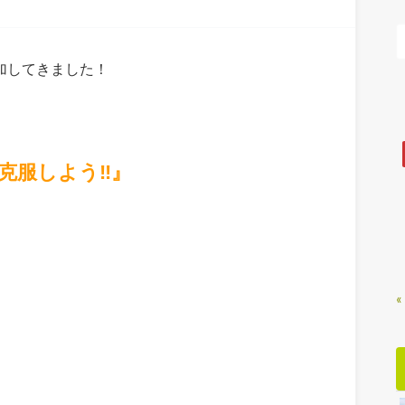
加してきました！
克服しよう‼』
«