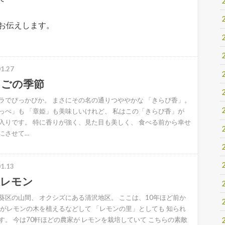
お伝えします。
1.27
ちごの季節
ラでぴっかぴか。 まさにその名の通りつややかな 「きらぴ香」。
っぺ」も 「章姫」も美味しいけれど、 私はこの「きらぴ香」が
入りです。 特に香りが強く、見た目も美しく、 食べる前から幸せ
にさせて…
1.13
沢レモン
葵区の山間、 オクシズにある清沢地区。 ここは、10年ほど前か
民がレモンの木を植えるなどして 「レモンの里」としても 知られ
す。 今は70軒ほどの農家が レモンを栽培していて こちらの素敵