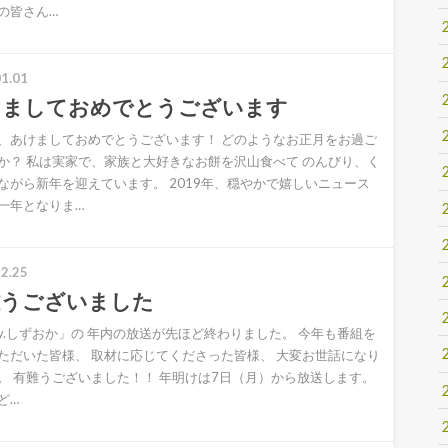
の皆さん…
1.01
けましておめでとうございます
、あけましておめでとうございます！ どのようなお正月をお過ご
か？ 私は実家で、家族と大好きなお餅を沢山食べて のんびり、く
ながら新年を迎えています。 2019年、穏やかで嬉しいニュース
一年となりま…
2.25
難うございました
ery.しずおか」の 年内の放送が先ほど終わりました。 今年も番組を
ただいた皆様、 取材に応じてくださった皆様、 大変お世話になり
。 有難うございました！！ 年明けは7日（月）から放送します。
ど…