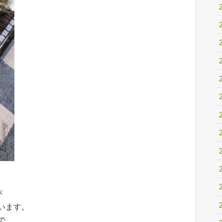
が
います。
で