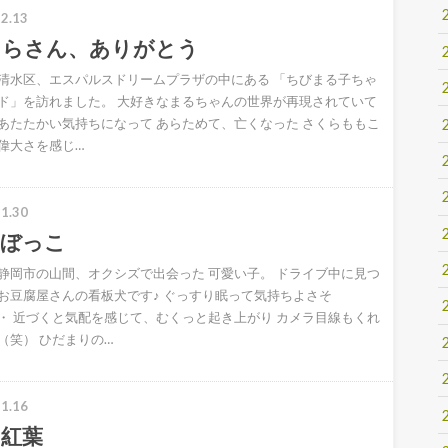
2.13
くらさん、ありがとう
清水区、エスパルスドリームプラザの中にある 「ちびまる子ちゃ
ド」を訪れました。 大好きなまるちゃんの世界が再現されていて
あたたかい気持ちになって あらためて、亡くなった さくらももこ
偉大さを感じ…
1.30
向ぼっこ
静岡市の山間、オクシズで出会った 可愛い子。 ドライブ中に見つ
お豆腐屋さんの看板犬です♪ ぐっすり眠って気持ちよさそ
・ 近づくと気配を感じて、むくっと起き上がり カメラ目線もくれ
（笑） ひだまりの…
1.16
の紅葉