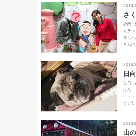
2018.1
さ
静岡市
んラン
楽しく
さんの
2018.1
日
先日、
けた、
う・・
ました
2018.1
山