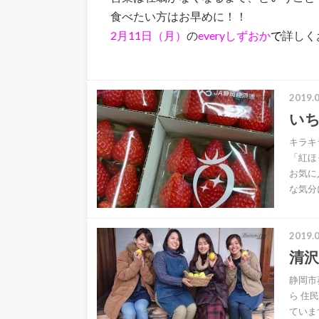
食べたい方はお早めに！！
2月11日（月）
の
everyしずおか
で
詳しく
2019.0
い
キラキ
「紅ほ
お気に
な気分
2019.0
清
静岡市
ら 住
ていま