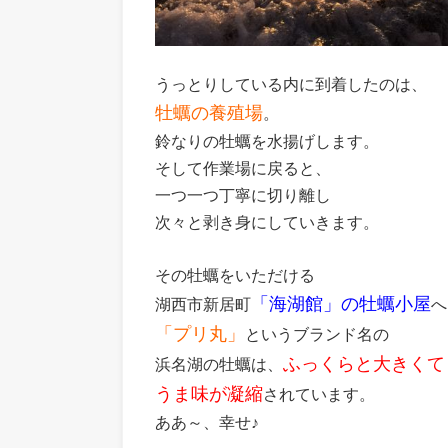
うっとりしている内に到着したのは、
牡蠣の養殖場
。
鈴なりの牡蠣を水揚げします。
そして作業場に戻ると、
一つ一つ丁寧に切り離し
次々と剥き身にしていきます。
その牡蠣をいただける
「海湖館」の牡蠣小屋
湖西市新居町
へ
「プリ丸」
というブランド名の
ふっくらと大きくて
浜名湖の牡蠣は、
うま味が凝縮
されています。
ああ～、幸せ♪