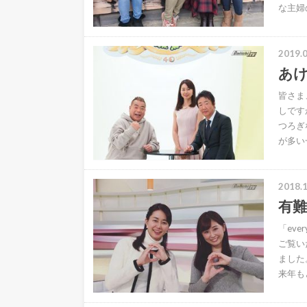
な主婦
2019.0
あ
皆さま
しです
つろぎ
が多い
2018.1
有
「ev
ご覧い
ました
来年も