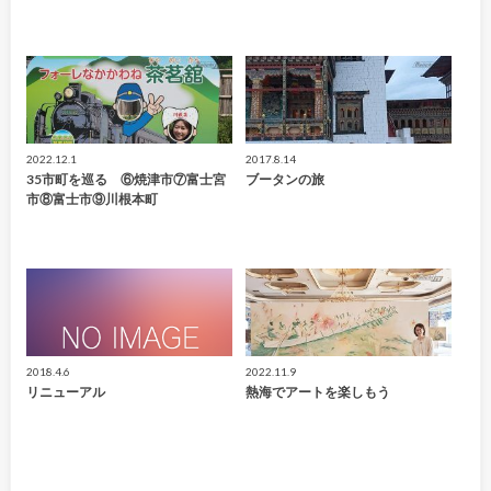
2022.12.1
2017.8.14
35市町を巡る ⑥焼津市⑦富士宮
ブータンの旅
市⑧富士市⑨川根本町
2018.4.6
2022.11.9
リニューアル
熱海でアートを楽しもう