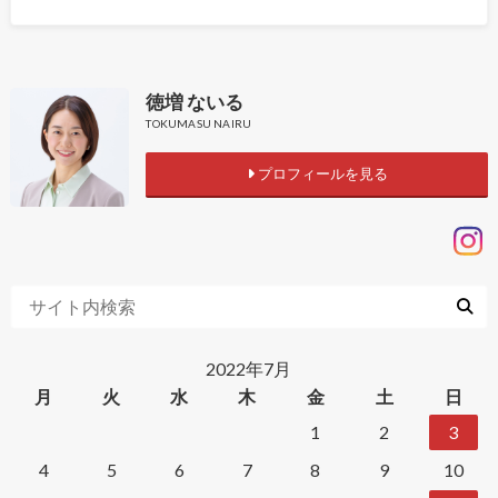
徳増 ないる
TOKUMASU NAIRU
プロフィールを見る
2022年7月
月
火
水
木
金
土
日
1
2
3
4
5
6
7
8
9
10