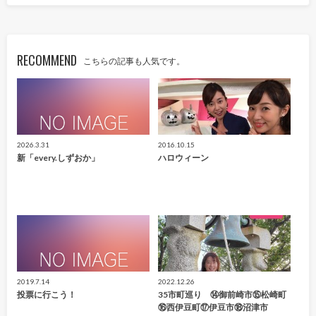
RECOMMEND
こちらの記事も人気です。
2026.3.31
2016.10.15
新「every.しずおか」
ハロウィーン
2019.7.14
2022.12.26
投票に行こう！
35市町巡り ⑭御前崎市⑮松崎町
⑯西伊豆町⑰伊豆市⑱沼津市