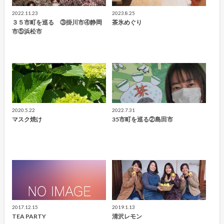
2022.11.23
2023.8.25
３５市町を巡る ③掛川市④静岡
茶氷めぐり
市⑤浜松市
2020.5.22
2022.7.31
マスク焼け
35市町を巡る②島田市
2017.12.15
2019.1.13
TEA PARTY
清沢レモン