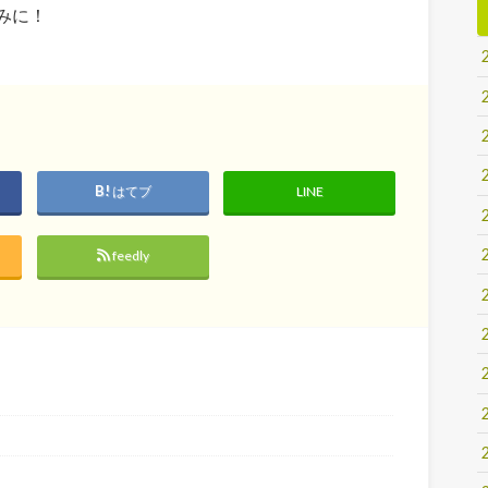
しみに！
はてブ
LINE
feedly