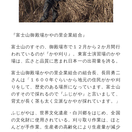
『富士山御殿場かやの里企業組合』
富士山のすその、御殿場市で１２月から２か月間行
われているのが『かや刈り』。東富士演習場のかや
場は、広さと品質に恵まれ日本一の出荷量を誇る。
富士山御殿場かやの里企業組合の組合長、長田勇二
さんは「１６００年ぐらいから地元の住民がかや刈
りをして、歴史のある場所になっています。富士山
のすそので採れるので『ふじがや』と言いまして、
背丈が長く茎も太く立派なかやが採れています。」
ふじがやは、世界文化遺産・白川郷をはじめ、全国
の文化財に使用されている。刈り取り作業は、ほと
んどが手作業。生産者の高齢化により生産量が減少