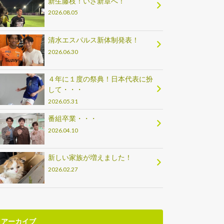
新生藤枝！いざ新章へ！
2026.08.05
清水エスパルス新体制発表！
2026.06.30
４年に１度の祭典！日本代表に扮
して・・・
2026.05.31
番組卒業・・・
2026.04.10
新しい家族が増えました！
2026.02.27
アーカイブ