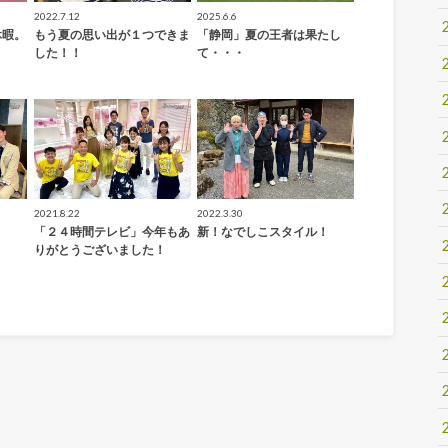
2022.7.12
2025.6.6
休暇。
もう夏の思い出が１つできま
「静岡」夏の王者は果たし
した！！
て・・・
2021.8.22
2022.3.30
「２４時間テレビ」今年もあ
新！なでしこスタイル！
りがとうございました！