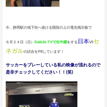
今、静岡駅の地下街へ抜ける階段の上の電光掲示板で
日本
セ
６月２４日（日）
Daiichi-TVで生中継
をする
VS
ネガル
の試合をPRしています！
サッカーをプレーしている私の映像が流れるので
是非チェックしてください！！(笑)