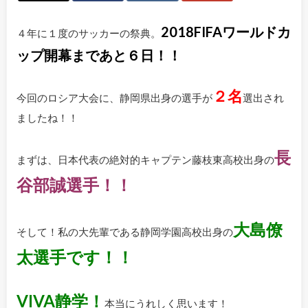
2018FIFAワールドカ
４年に１度のサッカーの祭典。
ップ開幕まであと６日！！
２名
今回のロシア大会に、静岡県出身の選手が
選出され
ましたね！！
長
まずは、日本代表の絶対的キャプテン藤枝東高校出身の
谷部誠選手！！
大島僚
そして！私の大先輩である静岡学園高校出身の
太選手です！！
VIVA静学！
本当にうれしく思います！