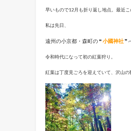
早いもので12月も折り返し地点。最近こ
私は先日、
遠州の小京都・森町の ❝
小國神社
❞
令和時代になって初の紅葉狩り。
紅葉は丁度見ごろを迎えていて、沢山の