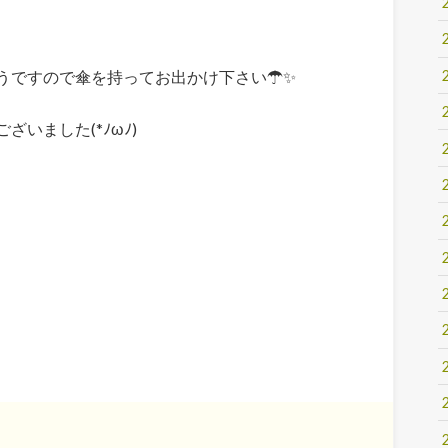
うですので傘を持ってお出かけ下さい☂✨
いました(*ﾉωﾉ)