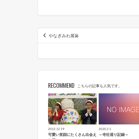
やなぎみわ展🎤
RECOMMEND
こちらの記事も人気です。
2022.12.19
2020.2.1
可愛い笑顔にたくさん出会え
～寺社巡り記録～