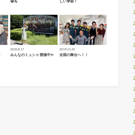
😁💪
しい季節！
2020.8.17
2019.11.20
☆
みんなのミュシャ 開催中✨
全国の舞台へ！！