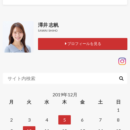
澤井 志帆
SAWAI SHIHO
プロフィールを見る
2019年12月
月
火
水
木
金
土
日
1
2
3
4
5
6
7
8