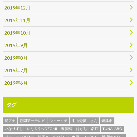
2019年12月
2019年11月
2019年10月
2019年9月
2019年8月
2019年7月
2019年6月
タグ
局アナ
静岡第一テレビ
シューイチ
中山秀征 さん
焼津市
いなりずし
いなりやNOZOMI
末廣鮨
はがし
名店
TUNALABO
ゴールデンアワー
静岡市
おつな
ツナ瓶
ヒデさん
焼津港みなみ