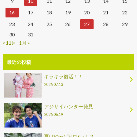
9
10
11
12
13
14
15
16
17
18
19
20
21
22
23
24
25
26
27
28
29
30
31
« 11月
1月 »
最近の投稿
キラキラ復活！！
2026.07.13
アジサイハンター発見
2026.06.19
夏はやっぱり□と○！？