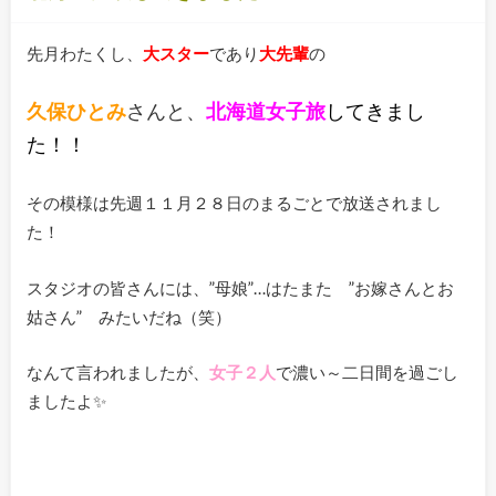
先月わたくし、
大スター
であり
大先輩
の
久保ひとみ
さんと、
北海道女子旅
してきまし
た！！
その模様は先週１１月２８日のまるごとで放送されまし
た！
スタジオの皆さんには、”母娘”…はたまた ”お嫁さんとお
姑さん” みたいだね（笑）
なんて言われましたが、
女子２人
で濃い～二日間を過ごし
ましたよ✨