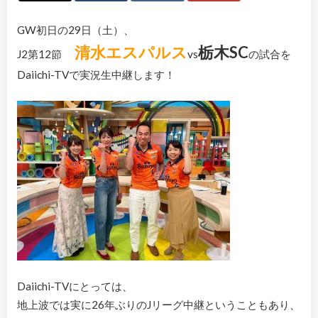
GW初日の29日（土）、
清水エスパルス
栃木SC
J2第12節
vs
の試合を
Daiichi-TVで実況生中継します！
Daiichi-TVにとっては、
地上波では実に26年ぶりのJリーグ中継ということもあり、