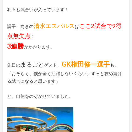
我々も気合いが入っています！
清水エスパルス
ここ2試合で9得
調子上向きの
は
点無失点
！
3連勝
がかかります。
GK権田修一選手
まるごと
先日の
ゲスト、
も、
「おそらく、僕が全く活躍しないくらい、ずっと攻め続け
る試合になると思います」
と、自信をのぞかせていました。