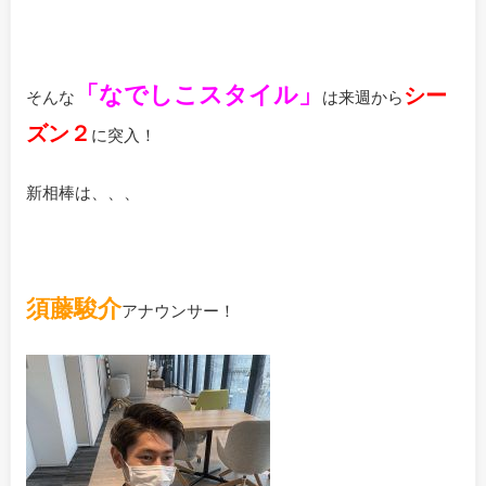
「なでしこスタイル」
シー
そんな
は来週から
ズン２
に突入！
新相棒は、、、
須藤駿介
アナウンサー！