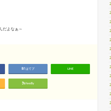
んだよなぁ～
はてブ
LINE
feedly