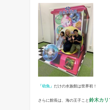
「幼魚」
だけの水族館は世界初！
鈴木カリ
さらに館長は、海の王子こと