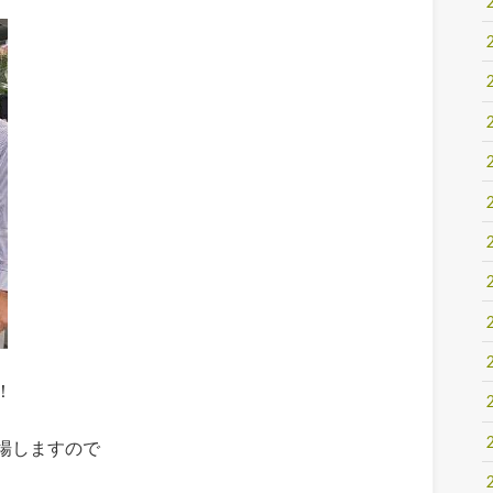
！
場しますので