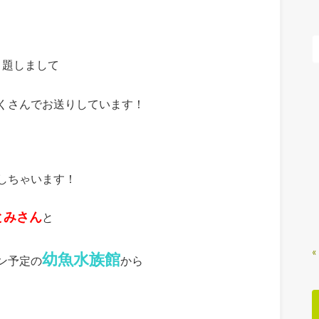
と題しまして
くさんでお送りしています！
しちゃいます！
とみさん
と
«
幼魚水族館
ン予定の
から