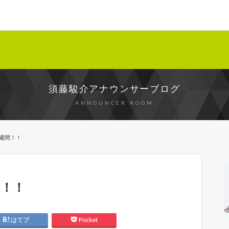
須藤駿介アナウンサーブログ
ANNOUNCER ROOM
週間！！
間！！
はてブ
Pocket