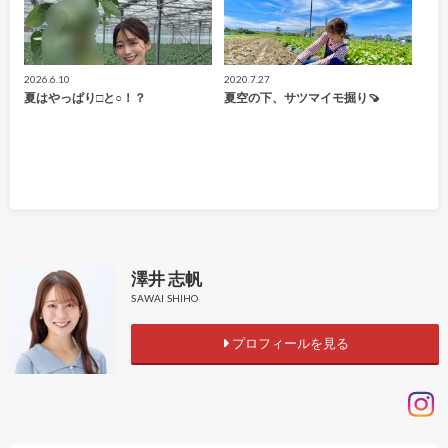
2026.6.10
2020.7.27
夏はやっぱり□と○！？
夏空の下、サツマイモ掘り🍠
澤井 志帆
SAWAI SHIHO
プロフィールを見る