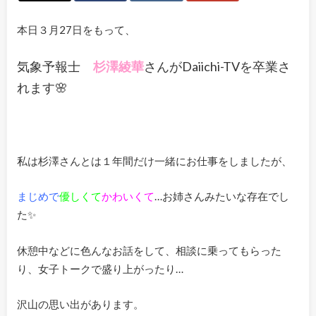
本日３月27日をもって、
気象予報士
杉澤綾華
さんがDaiichi-TVを卒業さ
れます🌸
私は杉澤さんとは１年間だけ一緒にお仕事をしましたが、
まじめで
優しくて
かわいくて
…お姉さんみたいな存在でし
た✨
休憩中などに色んなお話をして、相談に乗ってもらった
り、女子トークで盛り上がったり…
沢山の思い出があります。