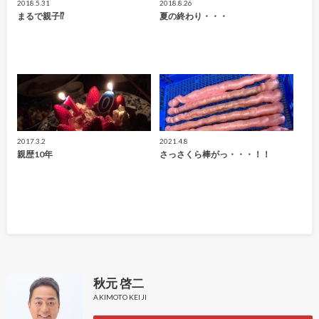
2018.5.31
2018.8.26
まるで親子⁉
夏の終わり・・・
2017.3.2
2021.4.8
親歴10年
さっさくら棒がっ・・・！！
秋元 啓二
AKIMOTO KEIJI