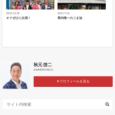
2023.12.18
2021.7.14
オドぜひに出演！
県内唯一のごま油
秋元 啓二
AKIMOTO KEIJI
プロフィールを見る