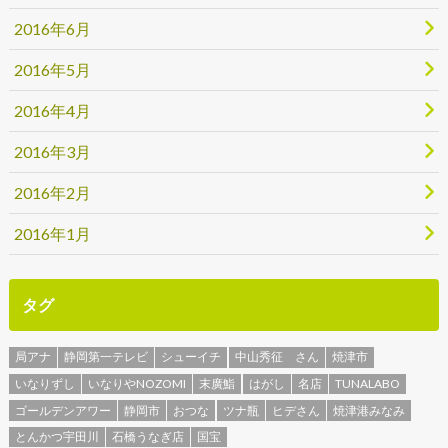
2016年6月
2016年5月
2016年4月
2016年3月
2016年2月
2016年1月
タグ
局アナ
静岡第一テレビ
シューイチ
中山秀征 さん
焼津市
いなりずし
いなりやNOZOMI
末廣鮨
はがし
名店
TUNALABO
ゴールデンアワー
静岡市
おつな
ツナ瓶
ヒデさん
焼津港みなみ
とんかつ宇田川
石橋うなぎ店
国宝