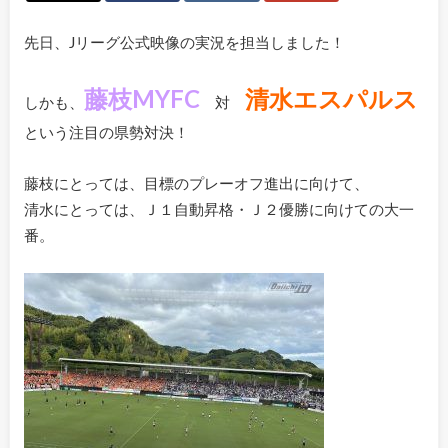
先日、Jリーグ公式映像の実況を担当しました！
藤枝MYFC
清水エスパルス
しかも、
対
という注目の県勢対決！
藤枝にとっては、目標のプレーオフ進出に向けて、
清水にとっては、Ｊ１自動昇格・Ｊ２優勝に向けての大一
番。