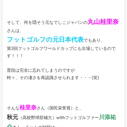
丸山桂里奈
そして、何を隠そう元なでしこジャパンの
さんは、
フットゴルフの元日本代表
でもあり、
第3回フットゴルフワールドカップにも出場しているので
す！！！
普段は完全に忘れてしまうのですが
時々、その凄さを再認識させられます・・・(笑)
桂里奈
そんな
さん（国民栄誉賞）と、
秋元
川添祐
（高校野球部補欠）withフットゴルファー
介