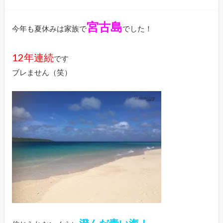
宮古島
今年も夏休みは家族で
でした！
12年連続
です
ブレません（笑）
澄んだ青い海！