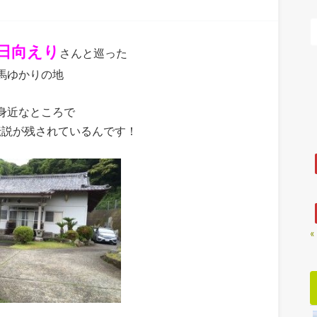
日向えり
さんと巡った
馬ゆかりの地
身近なところで
伝説が残されているんです！
«