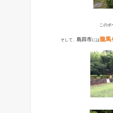
このポ
龍馬
島田市
そして、
には