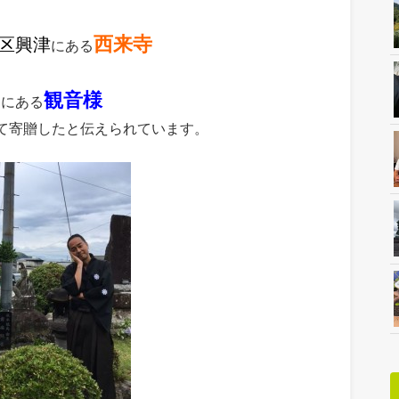
西来寺
区興津
にある
観音様
らにある
て寄贈したと伝えられています。