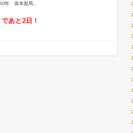
50年 坂本龍馬」
まであと2日！