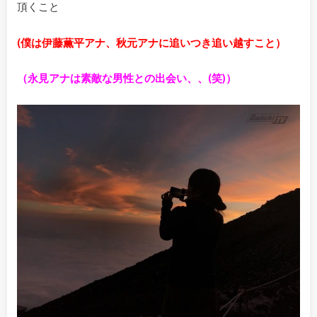
頂くこと
(僕は伊藤薫平アナ、秋元アナに追いつき追い越すこと）
（永見アナは素敵な男性との出会い、、(笑)）