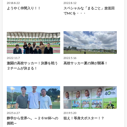
2018.8.22
2022.8.12
ようやく仲間入り！！
スペシャルな「まるごと」放送回
でMCを・・・
2022.11.7
2022.5.16
激闘の高校サッカー！決勝を戦う
高校サッカー夏の陣が開幕！
２チームが決まる！
2025.6.27
2019.5.20
静学から世界へ。～２６W杯への
狙え！等身大ポスター！？
挑戦～