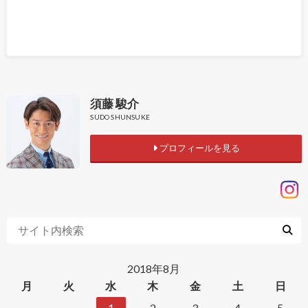
須藤 駿介
SUDO SHUNSUKE
プロフィールを見る
2018年8月
月
火
水
木
金
土
日
1
2
3
4
5