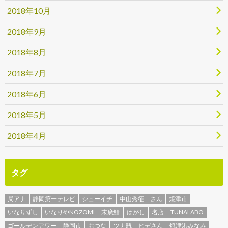
2018年10月
2018年9月
2018年8月
2018年7月
2018年6月
2018年5月
2018年4月
タグ
局アナ
静岡第一テレビ
シューイチ
中山秀征 さん
焼津市
いなりずし
いなりやNOZOMI
末廣鮨
はがし
名店
TUNALABO
ゴールデンアワー
静岡市
おつな
ツナ瓶
ヒデさん
焼津港みなみ