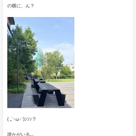
の横に、ん？
( ,,`･ω･´)ﾝﾝﾝ？
誰かがいる…