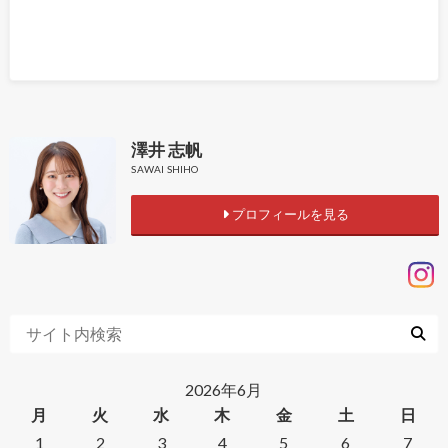
澤井 志帆
SAWAI SHIHO
プロフィールを見る
2026年6月
月
火
水
木
金
土
日
1
2
3
4
5
6
7