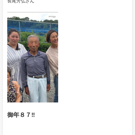
長尾芳弘さん
御年８７‼