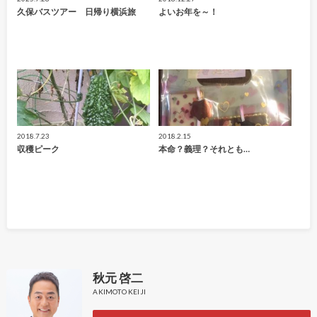
久保バスツアー 日帰り横浜旅
よいお年を～！
2018.7.23
2018.2.15
収穫ピーク
本命？義理？それとも…
秋元 啓二
AKIMOTO KEIJI