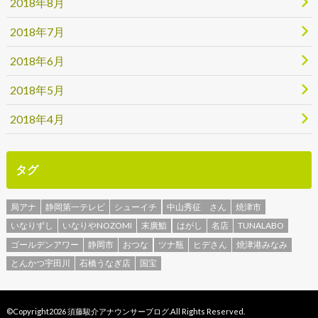
2018年8月
2018年7月
2018年6月
2018年5月
2018年4月
タグ
局アナ
静岡第一テレビ
シューイチ
中山秀征 さん
焼津市
いなりずし
いなりやNOZOMI
末廣鮨
はがし
名店
TUNALABO
ゴールデンアワー
静岡市
おつな
ツナ瓶
ヒデさん
焼津港みなみ
とんかつ宇田川
石橋うなぎ店
国宝
©Copyright2026
須藤駿介アナウンサーブログ
.All Rights Reserved.