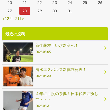
20
21
22
23
24
25
26
27
28
29
30
31
« 12月
2月 »
最近の投稿
新生藤枝！いざ新章へ！
2026.08.05
清水エスパルス新体制発表！
2026.06.30
４年に１度の祭典！日本代表に扮し
て・・・
2026.05.31