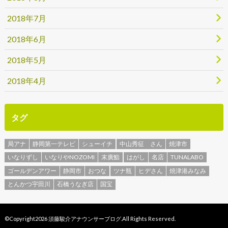
2018年7月
2018年6月
2018年5月
2018年4月
タグ
局アナ
静岡第一テレビ
シューイチ
中山秀征 さん
焼津市
いなりずし
いなりやNOZOMI
末廣鮨
はがし
名店
TUNALABO
ゴールデンアワー
静岡市
おつな
ツナ瓶
ヒデさん
焼津港みなみ
とんかつ宇田川
石橋うなぎ店
国宝
©Copyright2026
須藤駿介アナウンサーブログ
.All Rights Reserved.