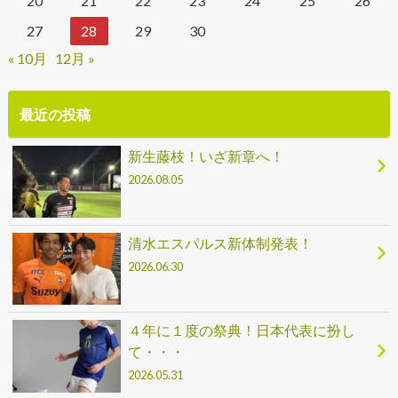
20
21
22
23
24
25
26
27
28
29
30
« 10月
12月 »
最近の投稿
新生藤枝！いざ新章へ！
2026.08.05
清水エスパルス新体制発表！
2026.06.30
４年に１度の祭典！日本代表に扮し
て・・・
2026.05.31