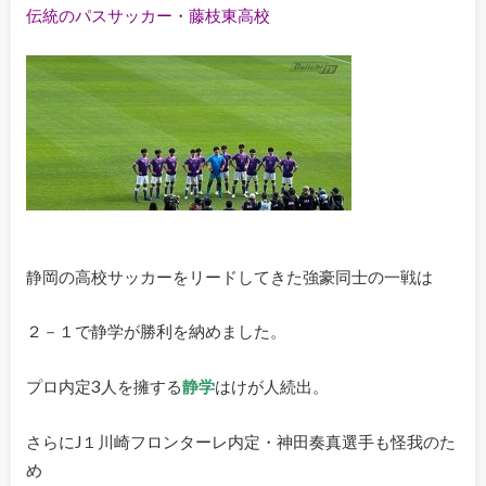
伝統のパスサッカー・藤枝東高校
静岡の高校サッカーをリードしてきた強豪同士の一戦は
２－１で静学が勝利を納めました。
プロ内定3人を擁する
静学
はけが人続出。
さらにJ１川崎フロンターレ内定・神田奏真選手も怪我のた
め