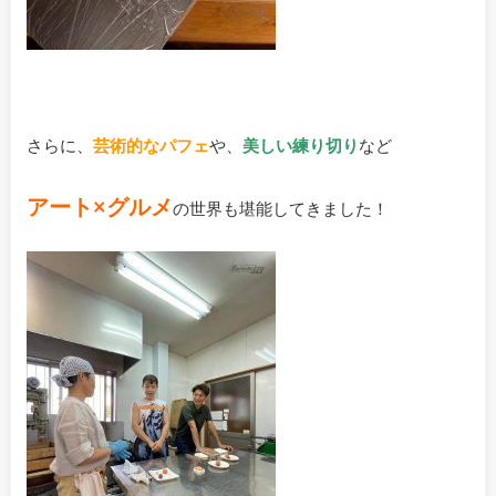
さらに、
芸術的なパフェ
や、
美
しい練り
切り
など
アート×グルメ
の世界も堪能してきました！