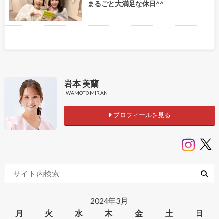
まるごと大満足な休日^^
岩本 美蘭
IWAMOTO MIRAN
プロフィールを見る
2024年3月
月
火
水
木
金
土
日