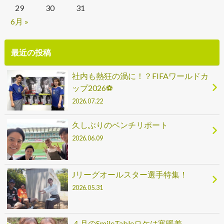
29
30
31
6月 »
最近の投稿
社内も熱狂の渦に！？FIFAワールドカ
ップ2026⚽
2026.07.22
久しぶりのベンチリポート
2026.06.09
Jリーグオールスター選手特集！
2026.05.31
４月のSmileTableロケは寒暖差