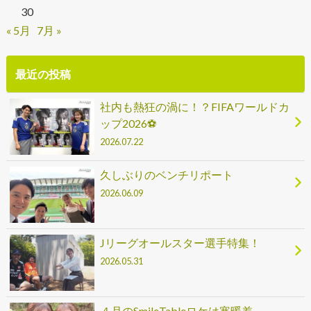
30
« 5月
7月 »
最近の投稿
社内も熱狂の渦に！？FIFAワールドカ
ップ2026⚽
2026.07.22
久しぶりのベンチリポート
2026.06.09
Jリーグオールスター選手特集！
2026.05.31
４月のSmileTableロケは寒暖差