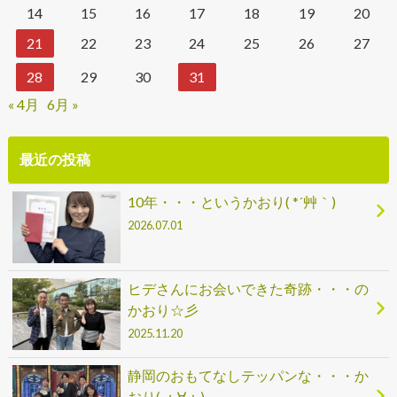
14
15
16
17
18
19
20
21
22
23
24
25
26
27
28
29
30
31
« 4月
6月 »
最近の投稿
10年・・・というかおり( *´艸｀)
2026.07.01
ヒデさんにお会いできた奇跡・・・の
かおり☆彡
2025.11.20
静岡のおもてなしテッパンな・・・か
おり( ；∀；)