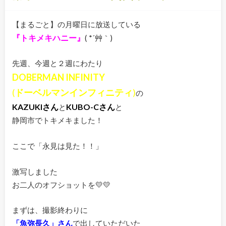
【まるごと】の月曜日に放送している
『トキメキハニー』
( *´艸｀)
先週、今週と２週にわたり
DOBERMAN INFINITY
(
ドーベルマンインフィニティ
)
の
KAZUKIさん
KUBO-Cさん
と
と
静岡市でトキメキました！
ここで「永見は見た！！」
激写しました
お二人のオフショットを💛💛
まずは、撮影終わりに
「魚弥長久」さん
で出していただいた