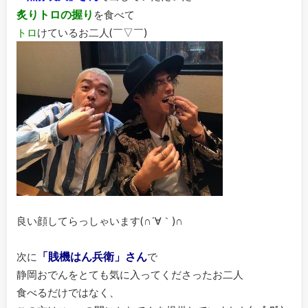
炙りトロの握り
を食べて
トロ
けているお二人(￣▽￣)
良い顔してらっしゃいます(∩´∀｀)∩
「賎機はん兵衛」さん
次に
で
静岡おでんをとても気に入ってくださったお二人
食べるだけではなく、