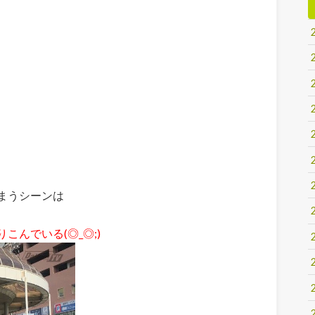
まうシーンは
んでいる(◎_◎;)