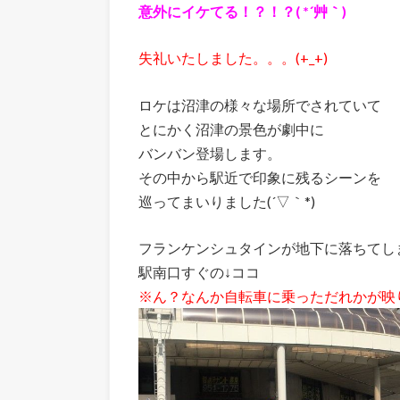
意外にイケてる！？！？( *´艸｀)
失礼いたしました。。。(+_+)
ロケは沼津の様々な場所でされていて
とにかく沼津の景色が劇中に
バンバン登場します。
その中から駅近で印象に残るシーンを
巡ってまいりました(´▽｀*)
フランケンシュタインが地下に落ちてし
駅南口すぐの↓ココ
※ん？なんか自転車に乗っただれかが映りこ