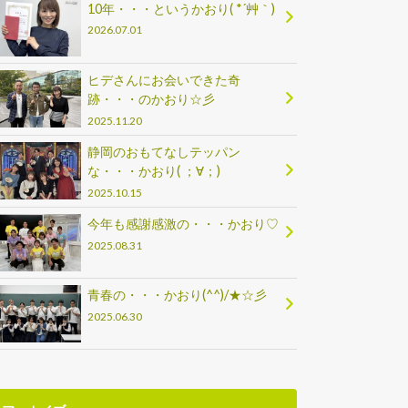
10年・・・というかおり( *´艸｀)
2026.07.01
ヒデさんにお会いできた奇
跡・・・のかおり☆彡
2025.11.20
静岡のおもてなしテッパン
な・・・かおり( ；∀；)
2025.10.15
今年も感謝感激の・・・かおり♡
2025.08.31
青春の・・・かおり(^^)/★☆彡
2025.06.30