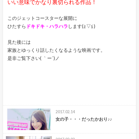
いい意味でかなり裏切られる作品！
このジェットコースターな展開に
ひたすら
ドキドキ・ハラハラ
します(≧▽≦)
見た後には
家族とゆっくり話したくなるような映画です。
是非ご覧下さい( ｀ー´)ノ
2017.02.14
女の子・・・だったかおり♪♪