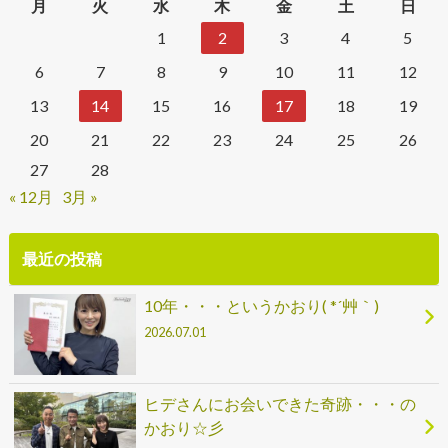
月
火
水
木
金
土
日
1
2
3
4
5
6
7
8
9
10
11
12
13
14
15
16
17
18
19
20
21
22
23
24
25
26
27
28
« 12月
3月 »
最近の投稿
10年・・・というかおり( *´艸｀)
2026.07.01
ヒデさんにお会いできた奇跡・・・の
かおり☆彡