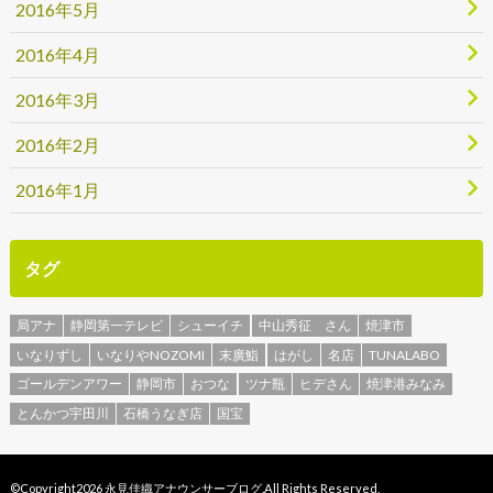
2016年5月
2016年4月
2016年3月
2016年2月
2016年1月
タグ
局アナ
静岡第一テレビ
シューイチ
中山秀征 さん
焼津市
いなりずし
いなりやNOZOMI
末廣鮨
はがし
名店
TUNALABO
ゴールデンアワー
静岡市
おつな
ツナ瓶
ヒデさん
焼津港みなみ
とんかつ宇田川
石橋うなぎ店
国宝
©Copyright2026
永見佳織アナウンサーブログ
.All Rights Reserved.