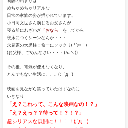
物語の始まりは
めちゃめちゃリアルな
日常の家族の姿が描かれています。
小日向文世さん演じるお父さんが
寝る前にわざわざ
「おなら」
をしてから
寝床につくシーンなんか・・・
永見家の大黒柱：修一にソックリ( *´艸｀)
(お父様、ごめんなさい・・・(/ω＼))
その後、電気が使えなくなり、
とんでもない生活に。。。(; ･`д･´)
映画を見ながら笑っていたはずなのに
いきなり
「え？これって、こんな映画なの！？」
「え？えっ？？待って！？！？」
超シリアスな展開に！！！！(;´Д｀)