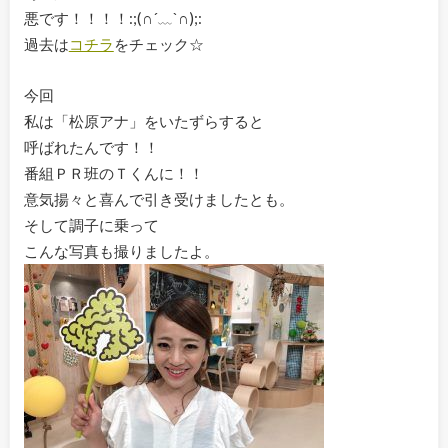
悪です！！！！:;(∩´﹏`∩);:
過去は
コチラ
をチェック☆
今回
私は「松原アナ」をいたずらすると
呼ばれたんです！！
番組ＰＲ班のＴくんに！！
意気揚々と喜んで引き受けましたとも。
そして調子に乗って
こんな写真も撮りましたよ。