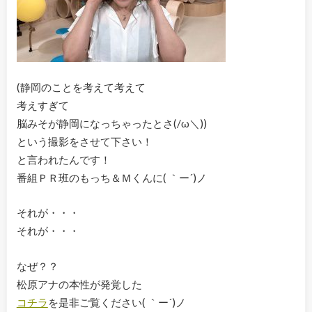
(静岡のことを考えて考えて
考えすぎて
脳みそが静岡になっちゃったとさ(/ω＼))
という撮影をさせて下さい！
と言われたんです！
番組ＰＲ班のもっち＆Ｍくんに( ｀ー´)ノ
それが・・・
それが・・・
なぜ？？
松原アナの本性が発覚した
コチラ
を是非ご覧ください( ｀ー´)ノ