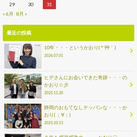
29
30
31
« 6月
8月 »
最近の投稿
10年・・・というかおり( *´艸｀)
2026.07.01
ヒデさんにお会いできた奇跡・・・の
かおり☆彡
2025.11.20
静岡のおもてなしテッパンな・・・か
おり( ；∀；)
2025.10.15