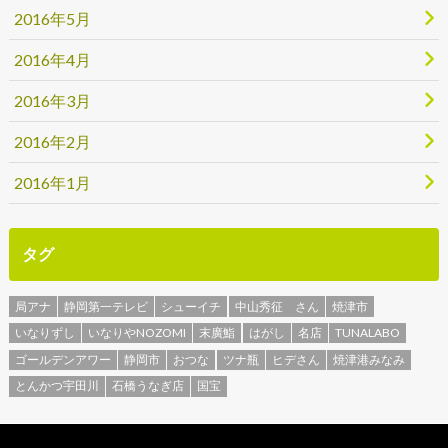
2016年5月
2016年4月
2016年3月
2016年2月
2016年1月
タグ
局アナ
静岡第一テレビ
シューイチ
中山秀征 さん
焼津市
いなりずし
いなりやNOZOMI
末廣鮨
はがし
名店
TUNALABO
ゴールデンアワー
静岡市
おつな
ツナ瓶
ヒデさん
焼津港みなみ
とんかつ宇田川
石橋うなぎ店
国宝