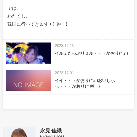
では、
わたくし、
韓国に行ってきます✈( ´艸｀)
2023.12.15
イルミたっぷりミル・・・かおり(*´з`)
2023.12.01
イイ・・・かおり(*´з`)おいしぃ
ぃ・・・かおり( *´艸｀)
永見 佳織
NAGAMI KAORI