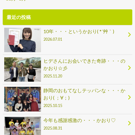
最近の投稿
10年・・・というかおり( *´艸｀)
2026.07.01
ヒデさんにお会いできた奇跡・・・の
かおり☆彡
2025.11.20
静岡のおもてなしテッパンな・・・か
おり( ；∀；)
2025.10.15
今年も感謝感激の・・・かおり♡
2025.08.31