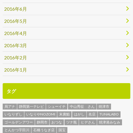
2016年6月
2016年5月
2016年4月
2016年3月
2016年2月
2016年1月
タグ
局アナ
静岡第一テレビ
シューイチ
中山秀征 さん
焼津市
いなりずし
いなりやNOZOMI
末廣鮨
はがし
名店
TUNALABO
ゴールデンアワー
静岡市
おつな
ツナ瓶
ヒデさん
焼津港みなみ
とんかつ宇田川
石橋うなぎ店
国宝