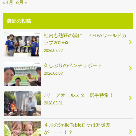
« 4月
6月 »
最近の投稿
社内も熱狂の渦に！？FIFAワールドカ
ップ2026⚽
2026.07.22
久しぶりのベンチリポート
2026.06.09
Jリーグオールスター選手特集！
2026.05.31
４月のSmileTableロケは寒暖差
が・・・！？