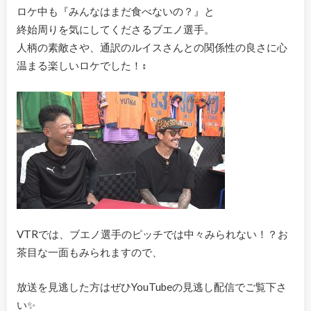
ロケ中も『みんなはまだ食べないの？』と
終始周りを気にしてくださるブエノ選手。
人柄の素敵さや、通訳のルイスさんとの関係性の良さに心
温まる楽しいロケでした！‍↕️
VTRでは、ブエノ選手のピッチでは中々みられない！？お
茶目な一面もみられますので、
放送を見逃した方はぜひYouTubeの見逃し配信でご覧下さ
い✨️