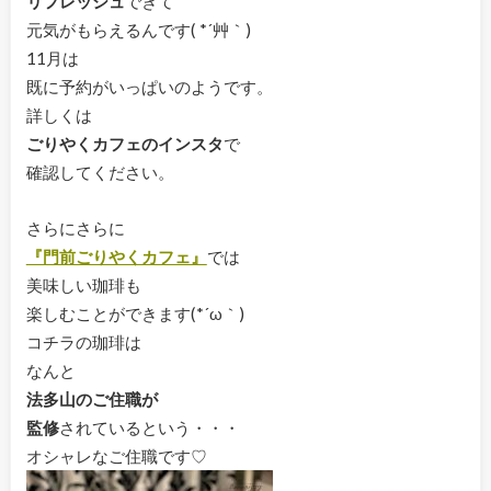
リフレッシュ
できて
元気がもらえるんです( *´艸｀)
11月は
既に予約がいっぱいのようです。
詳しくは
ごりやくカフェのインスタ
で
確認してください。
さらにさらに
『門前ごりやくカフェ』
では
美味しい珈琲も
楽しむことができます(*´ω｀)
コチラの珈琲は
なんと
法多山のご住職が
監修
されているという・・・
オシャレなご住職です♡