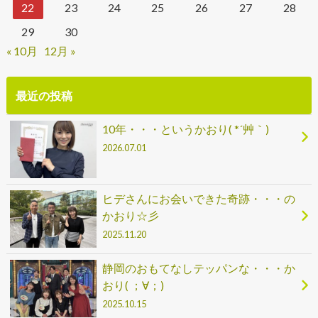
22
23
24
25
26
27
28
29
30
« 10月
12月 »
最近の投稿
10年・・・というかおり( *´艸｀)
2026.07.01
ヒデさんにお会いできた奇跡・・・の
かおり☆彡
2025.11.20
静岡のおもてなしテッパンな・・・か
おり( ；∀；)
2025.10.15