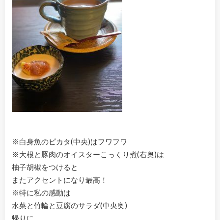
※白身魚のピカタ(中央)はフワフワ
※大根と豚肉のオイスターこっくり煮(右奥)は
柚子胡椒をつけると
またアクセントになり最高！
※特に私の感動は
水菜と竹輪と豆腐のサラダ(中央奥)
帰りに