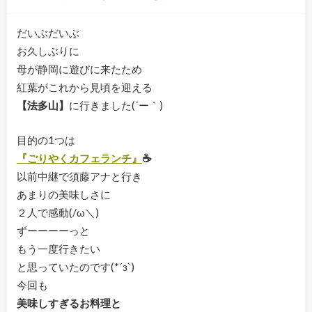
だいぶだいぶ
お久しぶりに
母が静岡に遊びに来たため
紅葉がこれから見頃を迎える
【法多山】
に行きました(´ー｀)
目的の1つは
『ごりやくカフェランチ』
☕
以前中継で須藤アナと行き
あまりの美味しさに
２人で感動(/ω＼)
ずーーーーっと
もう一度行きたい
と思っていたのです(*´з`)
今回も
美味しすぎるお料理と