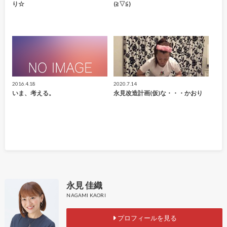
り☆
(≧▽≦)
2016.4.18
2020.7.14
いま、考える。
永見改造計画(仮)な・・・かおり
永見 佳織
NAGAMI KAORI
プロフィールを見る