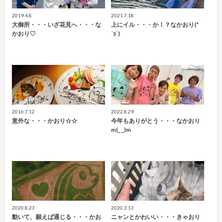
2019.4.8
2021.7.18
大御所・・・いざ花見へ・・・な
上にイル・・・か！？なかおり(*
かおり♡
´з`)
2016.7.12
2022.8.29
意外な・・・かおり☆☆
今年もありがとう・・・なかおり
m(_ _)m
2020.8.23
2020.3.13
動いて、願えば通じる・・・かお
ニャンとかわいい・・・きゃおり