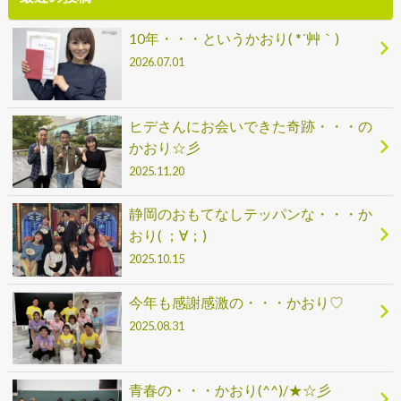
10年・・・というかおり( *´艸｀)
2026.07.01
ヒデさんにお会いできた奇跡・・・の
かおり☆彡
2025.11.20
静岡のおもてなしテッパンな・・・か
おり( ；∀；)
2025.10.15
今年も感謝感激の・・・かおり♡
2025.08.31
青春の・・・かおり(^^)/★☆彡