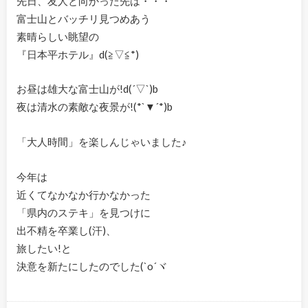
先日、友人と向かった先は・・・
富士山とバッチリ見つめあう
素晴らしい眺望の
『日本平ホテル』d(≧▽≦*)
お昼は雄大な富士山が!d(´▽`)b
夜は清水の素敵な夜景が!(*`▼´*)b
「大人時間」を楽しんじゃいました♪
今年は
近くてなかなか行かなかった
「県内のステキ」を見つけに
出不精を卒業し(汗)、
旅したい!と
決意を新たにしたのでした(`o´ヾ