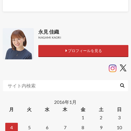
永見 佳織
NAGAMI KAORI
プロフィールを見る
2016年1月
月
火
水
木
金
土
日
1
2
3
4
5
6
7
8
9
10