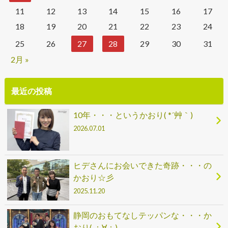
11
12
13
14
15
16
17
18
19
20
21
22
23
24
25
26
27
28
29
30
31
2月 »
最近の投稿
10年・・・というかおり( *´艸｀)
2026.07.01
ヒデさんにお会いできた奇跡・・・の
かおり☆彡
2025.11.20
静岡のおもてなしテッパンな・・・か
おり( ；∀；)