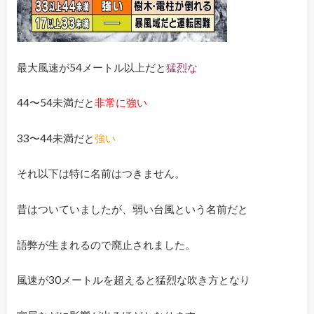
最大風速が54メートル以上だと
猛烈な
44〜54未満だと
非常に強い
33〜44未満だと
強い
それ以下は特に名前はつきません。
昔はついていましたが、弱い台風という名前だと
語弊が生まれるので廃止されました。
風速が30メートルを超えると猛烈な吹き方となり