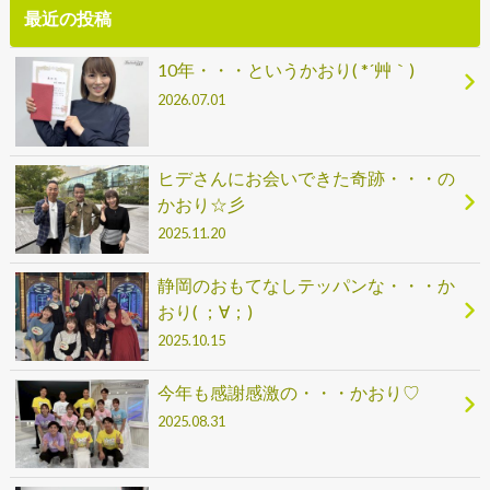
最近の投稿
10年・・・というかおり( *´艸｀)
2026.07.01
ヒデさんにお会いできた奇跡・・・の
かおり☆彡
2025.11.20
静岡のおもてなしテッパンな・・・か
おり( ；∀；)
2025.10.15
今年も感謝感激の・・・かおり♡
2025.08.31