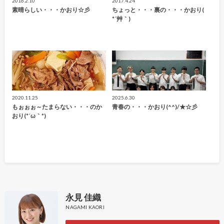
2016.2.10
2017.4.24
素晴らしい・・・かおり☆彡
ちょっと・・・裏の・・・かおり(
*´艸｀)
2020.11.25
2025.6.30
もぉぉぉ～たまらない・・・のか
青春の・・・かおり(^^)/★☆彡
おり(*´ω｀*)
永見 佳織
NAGAMI KAORI