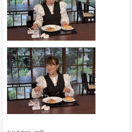
なりますm(_ _)m笑