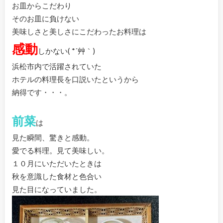
お皿からこだわり
そのお皿に負けない
美味しさと美しさにこだわったお料理は
感動
しかない( *´艸｀)
浜松市内で活躍されていた
ホテルの料理長を口説いたというから
納得です・・・。
前菜
は
見た瞬間、驚きと感動。
愛でる料理。見て美味しい。
１０月にいただいたときは
秋を意識した食材と色合い
見た目になっていました。