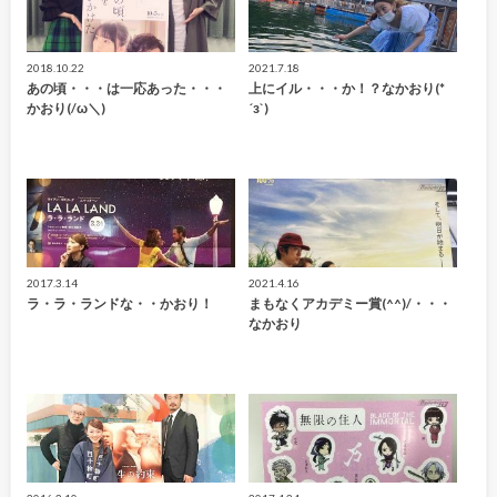
2018.10.22
2021.7.18
あの頃・・・は一応あった・・・
上にイル・・・か！？なかおり(*
かおり(/ω＼)
´з`)
2017.3.14
2021.4.16
ラ・ラ・ランドな・・かおり！
まもなくアカデミー賞(^^)/・・・
なかおり