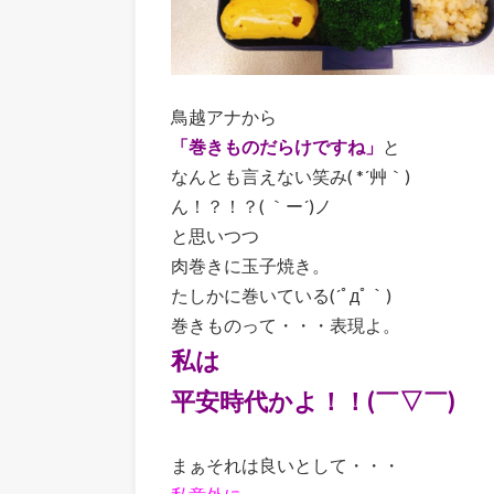
鳥越アナから
「巻きものだらけですね」
と
なんとも言えない笑み( *´艸｀)
ん！？！？( ｀ー´)ノ
と思いつつ
肉巻きに玉子焼き。
たしかに巻いている(´ﾟдﾟ｀)
巻きものって・・・表現よ。
私は
平安時代かよ！！(￣▽￣)
まぁそれは良いとして・・・