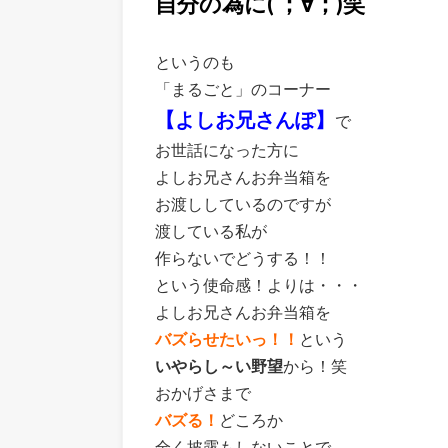
自分の為に( ；∀；)笑
というのも
「まるごと」のコーナー
【よしお兄さんぽ】
で
お世話になった方に
よしお兄さんお弁当箱を
お渡ししているのですが
渡している私が
作らないでどうする！！
という使命感！よりは・・・
よしお兄さんお弁当箱を
バズらせたいっ！！
という
いやらし～い野望
から！笑
おかげさまで
バズる！
どころか
全く披露もしないことで