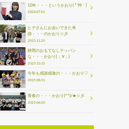
10年・・・というかおり( *´艸｀)
2026.07.01
ヒデさんにお会いできた奇
跡・・・のかおり☆彡
2025.11.20
静岡のおもてなしテッパン
な・・・かおり( ；∀；)
2025.10.15
今年も感謝感激の・・・かおり♡
2025.08.31
青春の・・・かおり(^^)/★☆彡
2025.06.30