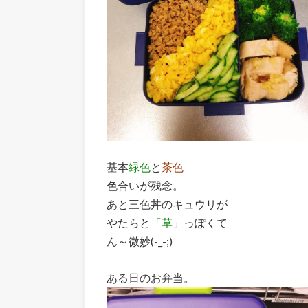
基本
緑色
と
茶色
色合いが残念。
あと三色丼のキュウリが
やたらと
「草」
っぽくて
ん～微妙(-_-;)
ある日のお弁当。