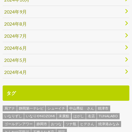
2024年9月
2024年8月
2024年7月
2024年6月
2024年5月
2024年4月
タグ
局アナ
静岡第一テレビ
シューイチ
中山秀征 さん
焼津市
いなりずし
いなりやNOZOMI
末廣鮨
はがし
名店
TUNALABO
ゴールデンアワー
静岡市
おつな
ツナ瓶
ヒデさん
焼津港みなみ
とんかつ宇田川
石橋うなぎ店
国宝