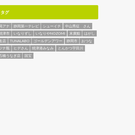
タグ
局アナ
静岡第一テレビ
シューイチ
中山秀征 さん
焼津市
いなりずし
いなりやNOZOMI
末廣鮨
はがし
名店
TUNALABO
ゴールデンアワー
静岡市
おつな
ツナ瓶
ヒデさん
焼津港みなみ
とんかつ宇田川
石橋うなぎ店
国宝