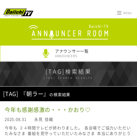
MENU
アナウンサー一覧
ANNOUNCERS
[TAG]検索結果
[TAG] SEARCH RESULTS
[TAG] 『朝ラー』
の検索結果
今年も感謝感激の・・・かおり♡
2025.08.31
永見 佳織
今年も ２４時間テレビが終わりました。 各会場でご協力いただい
たみなさま 番組を見守っていただいたみなさま 本当にありがとう