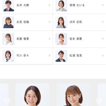
永井 大勝
徳増 ないる
永見 佳織
澤井 志帆
佐藤 優里
岩本 美蘭
竹川 奈々
松浦 悠真