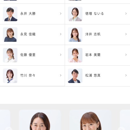
永井 大勝
徳増 ないる
永見 佳織
澤井 志帆
佐藤 優里
岩本 美蘭
竹川 奈々
松浦 悠真