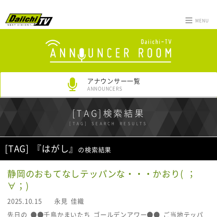
MENU
アナウンサー一覧
ANNOUNCERS
[TAG]検索結果
[TAG] SEARCH RESULTS
[TAG] 『はがし』
の検索結果
静岡のおもてなしテッパンな・・・かおり( ；
∀；)
2025.10.15
永見 佳織
先日の ●●千鳥かまいたち ゴールデンアワー●● ご当地テッパ