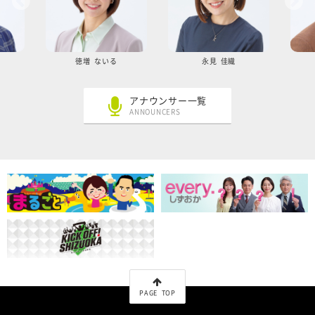
徳増 ないる
永見 佳織
アナウンサー一覧
ANNOUNCERS
PAGE TOP